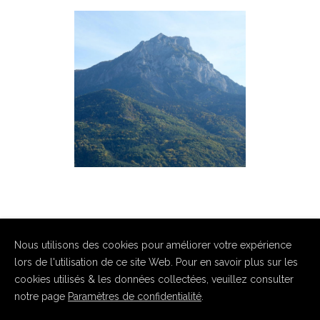
PIC DE MORGON (2324M)
Parpaillon
Nous utilisons des cookies pour améliorer votre expérience
lors de l'utilisation de ce site Web. Pour en savoir plus sur les
cookies utilisés & les données collectées, veuillez consulter
notre page
Paramètres de confidentialité
.
Copyright Hugo Haasser 2026. Tous droits réservés