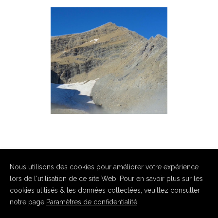
PIC DU TAILLON (3144M)
Mont-Perdu
Nous utilisons des cookies pour améliorer votre expérience
lors de l'utilisation de ce site Web. Pour en savoir plus sur les
cookies utilisés & les données collectées, veuillez consulter
notre page
Paramètres de confidentialité
.
Copyright Hugo Haasser 2026. Tous droits réservés