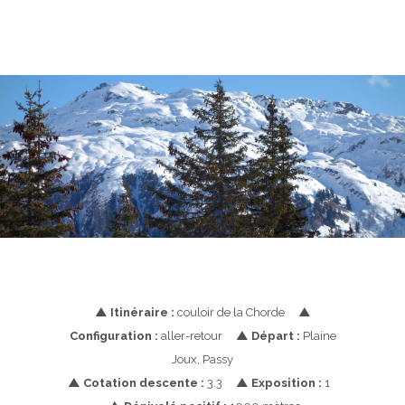
▲
Itinéraire :
couloir de la Chorde
▲
Configuration :
aller-retour
▲
Départ :
Plaine
Joux, Passy
▲
Cotation descente :
3.3
▲
Exposition :
1