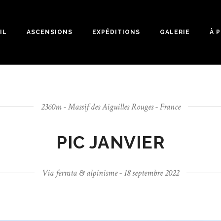
IL
ASCENSIONS
EXPÉDITIONS
GALERIE
À 
2360m - Massif des Aiguilles Rouges - France
PIC JANVIER
Via ferrata & alpinisme - 18 septembre 2022