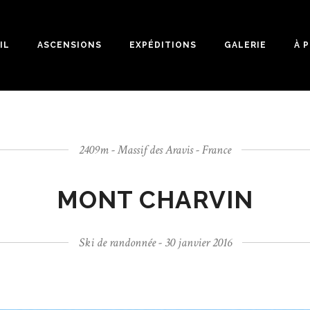
IL
ASCENSIONS
EXPÉDITIONS
GALERIE
À 
2409m - Massif des Aravis - France
MONT CHARVIN
Ski de randonnée - 30 janvier 2016