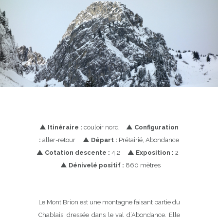
▲
Itinéraire :
couloir nord
▲
Configuration
:
aller-retour
▲
Départ :
Prétairié, Abondance
▲
Cotation descente :
4.2
▲
Exposition :
2
▲
Dénivelé positif :
860 mètres
Le Mont Brion est une montagne faisant partie du
Chablais, dressée dans le val d’Abondance. Elle