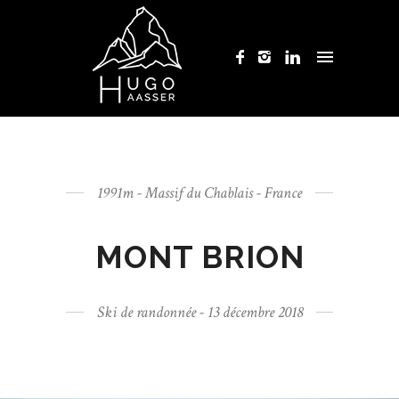
1991m - Massif du Chablais - France
MONT BRION
Ski de randonnée - 13 décembre 2018