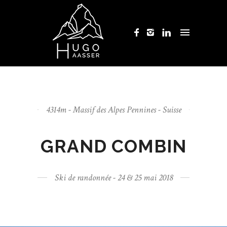
4314m - Massif des Alpes Pennines - Suisse
GRAND COMBIN
Ski de randonnée - 24 & 25 mai 2018