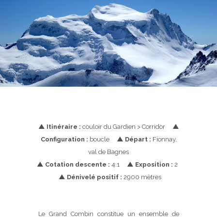
▲
Itinéraire :
couloir du Gardien > Corridor
▲
Configuration :
boucle
▲
Départ :
Fionnay,
val de Bagnes
▲
Cotation descente :
4.1
▲
Exposition :
2
▲
Dénivelé positif :
2900 mètres
Le Grand Combin constitue un ensemble de