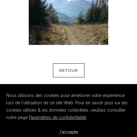
RETOUR
Nous utilisons des cookies pour améliorer votre expérience
lors de l'utilisation de ce site Web. Pour en savoir plus sur les
cookies utilisés & les données collectées, veuillez consulter
notre page
Paramètres de confidentialité
.
Copyright Hugo Haasser 2026. Tous droits réservés
J'accepte
-
Mentions légales