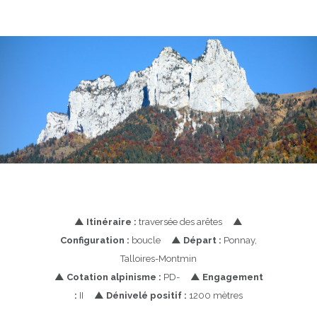
▲
Itinéraire :
traversée des arêtes
▲
Configuration :
boucle
▲
Départ :
Ponnay,
Talloires-Montmin
▲
Cotation alpinisme :
PD-
▲
Engagement
:
II
▲
Dénivelé positif :
1200 mètres