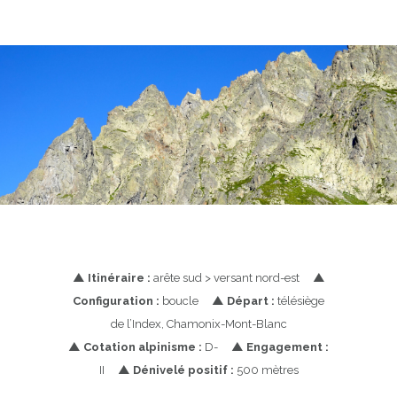
▲
Itinéraire :
arête sud > versant nord-est
▲
Configuration :
boucle
▲
Départ :
télésiège
de l’Index, Chamonix-Mont-Blanc
▲
Cotation alpinisme :
D-
▲
Engagement :
II
▲
Dénivelé positif :
500 mètres