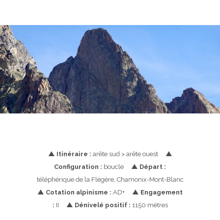
▲
Itinéraire :
arête sud > arête ouest
▲
Configuration :
boucle
▲
Départ :
téléphérique de la Flégère, Chamonix-Mont-Blanc
▲
Cotation alpinisme :
AD+
▲
Engagement
:
II
▲
Dénivelé positif :
1150 mètres